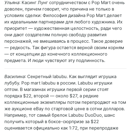
Ульяна
: Касинг Лунг сотрудничеством с Pop Mart очень
доволен, причем говорит, что причина не только в
условиях сделки: Философия дизайна Pop Mart делает
их идеальными партнерами для любого художника. Их
приоритет — художественная целостность, ради чего
они дают создателям полную свободу развития
персонажей, не вмешиваясь в процесс. Такое доверие
— редкость. Так фигура остается верной своим корням
— от концепции до конечного коллекционного
предмета. И люди чувствуют эту подлинность.
Василина
: Секретный labubu. Как выглядит игрушка
лубубу. Pop mart labubu в россии. Labubu игрушки
оптом. В магазинах игрушки первой серии стоят
порядка $22, второй — около $27, а редкие
коллекционные экземпляры потом перепродают на том
же аукционе eBay по стартовой цене в сотни долларов.
Например, тот самый брелок Labubu DuoDuo, шанс
получить который в боксе-сюрпризе за $22
оценивается официально как 1:72, при перепродаже