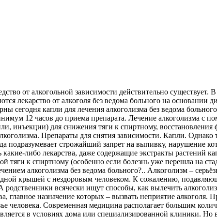
редство от алкогольной зависимости действительно существует.
тся лекарство от алкоголя без ведома больного на основании д
рны сегодня капли для лечения алкоголизма без ведома больног
нимум 12 часов до приема препарата. Лечение алкоголизма с п
ли, инъекции) для снижения тяги к спиртному, восстановления 
лкоголизма. Препараты для снятия зависимости. Капли. Однако 
егда подразумевает строжайший запрет на выпивку, нарушение к
какие-либо лекарства, даже содержащие экстракты растений кап
ой тяги к спиртному (особенно если болезнь уже перешла на ст
нием алкоголизма без ведома больного?.. Алкоголизм – серьёзн
 одной крышей с нездоровым человеком. К сожалению, подавля
 родственники всячески ищут способы, как вылечить алкоголиз
ва, главное назначение которых – вызвать неприятие алкоголя. 
овье человека. Современная медицина располагает большим коли
твляется в условиях дома или специализированной клиники. Но 