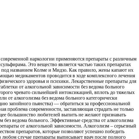
 В современной наркологии применяются препараты с различным
исульфирама. Это вещество является частью таких препаратах
о под названием Колме и Мидзо. Как правило, жены капают их
омощью медикаментов проводится в ходе комплексного лечения
физического здоровья и психики. Лекарственные препараты для
таблетки от алкогольной зависимости без ведома больного
оторого чревато сильнейшей интоксикацией, вплоть до тяжелых
ли от алкоголизма без ведома больного категорически
адию запойного пьянства) — обратиться за профессиональной
ая проблема современности, заставляющая страдать не только
ющее большинство любителей выпить не желают признавать
м без ведома больного. Эффективные средства от алкоголизма
Препараты от алкогольной зависимости. Алкоголизм – серьезный
чеством препаратов, которые позволяют успешно победить
в любом случае препараты выписывает врач после полного