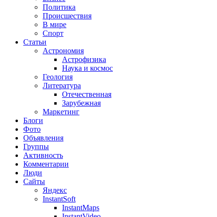
Политика
Происшествия
В мире
Спорт
Статьи
Астрономия
Астрофизика
Наука и космос
Геология
Литература
Отечественная
Зарубежная
Маркетинг
Блоги
Фото
Объявления
Группы
Активность
Комментарии
Люди
Сайты
Яндекс
InstantSoft
InstantMaps
InstantVideo