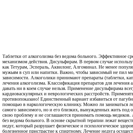
Таблетки от алкоголизма без ведома больного. Эффективное с
механизмом действия. Дисульфирам. В первом случае использую
как Тетурам, Эспераль, Аквилонг, Алгоминал. Не менее популя
мужьям в суп или напитки. Важно, чтобы зависимый не пил ми
зависимости. Алкоголики принимают препараты (таблетки, кап
лечения алкоголизма. Классификация препаратов для лечения а
давать ни в коем случае нельзя. Применение дисульфирама вс
кардиоваскулярных и неврологических расстройств. Применять 
противопоказано! Единственный вариант избавиться от пагубн
помощью в наркологическую клинику. Можно ли заниматься лече
самого зависимого, но и его близких, вынужденных жить под
свою проблему и не соглашаются принимать помощь медиков. А
без ведома больного. В основе скрытной терапии лежат вещест
недуг, который разрушает физическое и психологическое здор
болезненное пристрастие к спиртному. Лечение недуга осущес