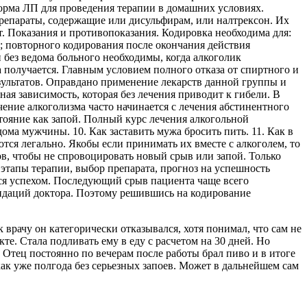
орма ЛП для проведения терапии в домашних условиях.
репараты, содержащие или дисульфирам, или налтрексон. Их
. Показания и противопоказания. Кодировка необходима для:
; повторного кодирования после окончания действия
 без ведома больного необходимы, когда алкоголик
 получается. Главным условием полного отказа от спиртного и
езультатов. Оправдано применение лекарств данной группы и
ая зависимость, которая без лечения приводит к гибели. В
чение алкоголизма часто начинается с лечения абстинентного
стояние как запой. Полный курс лечения алкогольной
ма мужчины. 10. Как заставить мужа бросить пить. 11. Как в
тся легально. Якобы если принимать их вместе с алкоголем, то
в, чтобы не спровоцировать новый срыв или запой. Только
 этапы терапии, выбор препарата, прогноз на успешность
тся успехом. Последующий срыв пациента чаще всего
ндаций доктора. Поэтому решившись на кодирование
 врачу он категорически отказывался, хотя понимал, что сам не
те. Стала подливать ему в еду с расчетом на 30 дней. Но
. Отец постоянно по вечерам после работы брал пиво и в итоге
 как уже полгода без серьезных запоев. Может в дальнейшем сам