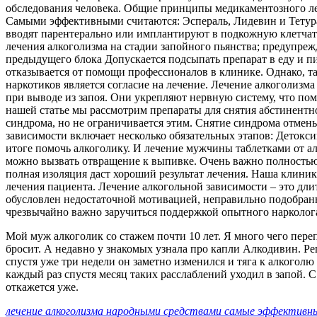
обследования человека. Общие принципы медикаментозного леч
Самыми эффективными считаются: Эспераль, Лидевин и Тетура
вводят парентерально или имплантируют в подкожную клетчатк
лечения алкоголизма на стадии запойного пьянства; предупре
предыдущего блока Допускается подсыпать препарат в еду и пи
отказывается от помощи профессионалов в клинике. Однако, та
наркотиков является согласие на лечение. Лечение алкоголизм
при выводе из запоя. Они укрепляют нервную систему, что пом
нашей статье мы рассмотрим препараты для снятия абстинентно
синдрома, но не ограничивается этим. Снятие синдрома отмены
зависимости включает несколько обязательных этапов: Детокси
итоге помочь алкоголику. И лечение мужчины таблетками от ал
можно вызвать отвращение к выпивке. Очень важно полностью 
полная изоляция даст хороший результат лечения. Наша клиник
лечения пациента. Лечение алкогольной зависимости – это дл
обусловлен недостаточной мотивацией, неправильно подобран
чрезвычайно важно заручиться поддержкой опытного нарколог
Мой муж алкоголик со стажем почти 10 лет. Я много чего переп
бросит. А недавно у знакомых узнала про капли Алкодивин. Реш
спустя уже три недели он заметно изменился и тяга к алкоголю
каждый раз спустя месяц таких расслаблений уходил в запой. С
откажется уже.
лечение алкоголизма народными средствами самые эффективн