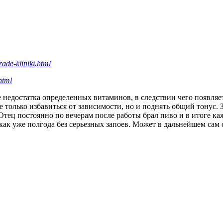
ade-kliniki.html
html
 недостатка определенных витаминов, в следствии чего появляетс
е только избавиться от зависимости, но и поднять общий тонус.
Отец постоянно по вечерам после работы брал пиво и в итоге ка
 как уже полгода без серьезных запоев. Может в дальнейшем сам 