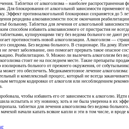
ения. Таблетки от алкоголизма – наиболее распространенная ф
м. Для блокирования от алкогольной зависимости применяют п
у. Эффект противоалкогольной блокировки сохраняется до 5 лет
ждения рецидива алкозависимости после окончания реабилитации
тьё больному. Таблетки для лечения от алкогольной зависимости
ким способом избавить алкозависимого от пристрастия не всегда
а таблетками, купирующими тягу без ведома больного не дают р
огает противостоять новой алкоголизации. Алкоголизм — страшн
го синдрома. Без ведома больного. В стационаре. На дому. Изле
 не лечит заболевание, оно помогает прервать такое опасное со
кацию. Реабилитацию. 9. Можно ли вылечить алкоголизм без ведо
коголизма стоит не на последнем месте. Такие препараты продаю
изолировать больного от прежнего окружения, от собутыльнико
а может это обеспечить. Медикаментозное лечение алкоголизма:
ительный и комплексный процесс, который не всегда заканчивае
ным методом кодировки от алкоголя или несоблюдением рекоме
а.
робовала, чтобы избавить его от зависимости к алкоголю. Идти к
ила испытать и эту новинку, хоть и не была уверенна в их эффек
 пропала. таблетки для лечения алкоголизма без ведома больного
 мачехой начали капать всякие капли и эти в том числе, и вроде
ые