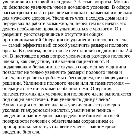
увеличивших половой член дома. 7 Частые вопросы. Можно
ли безопасно увеличить член в домашних условиях. В обзоре
рассмотрены только щадящие методики с наименьшим риском
для мужского здоровья. Увеличить член находясь дома или в
перерывах на работе возможно, но перед тем как начать это
делать необходимо проконсультироваться с урологом. Он
разрешит, удостоверившись в отсутствии общих
противопоказаний Операция по удлинению полового члена
— самый эффективный способ увеличить размеры полового
органа. В среднем, пенис после нее становится длиннее на 2-4
см. В настоящее время вопрос увеличения размеров полового
члена и, как следствие, избавления пациентов от. В
подавляющем большинстве случаев современная медицина
позволяет не только увеличить размеры полового члена и
яичек, но и решить проблемы с бесплодием, не говоря уже о
решении. Удлинение полового члена или лигаментотомия —
операция с техническими особенностями. Операция
лигаментотомия для увеличения полового члена выполняется
под общей анестезией. Как увеличить длину члена?
Аугментация полового члена – увеличение его размеров
уколами гиалуроновой кислоты. увеличение пениса –
введение и равномерное распределение биогеля по всей
поверхности головки с обязательным сохранением ее
пропорциональности; утолщение члена – равномерное
введение биогеля.