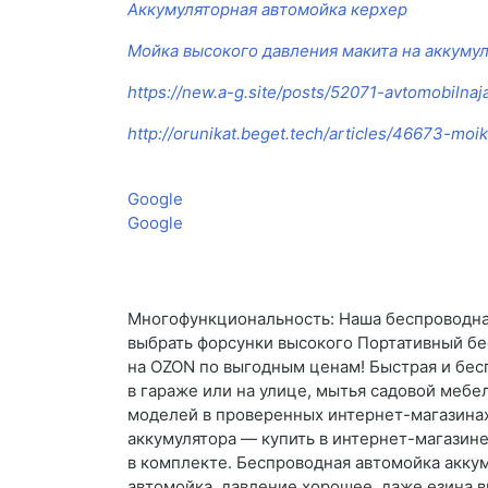
Аккумуляторная автомойка керхер
Мойка высокого давления макита на аккуму
https://new.a-g.site/posts/52071-avtomobilna
http://orunikat.beget.tech/articles/46673-mo
Google
Google
Многофункциональность: Наша беспроводная
выбрать форсунки высокого Портативный бес
на OZON по выгодным ценам! Быстрая и бесп
в гараже или на улице, мытья садовой мебе
моделей в проверенных интернет-магазинах:
аккумулятора — купить в интернет-магазине
в комплекте. Беспроводная автомойка аккум
автомойка, давление хорошее, даже езина вы