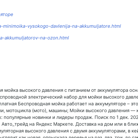
ляторе
ja-minimoika-vysokogo-davlenija-na-akkumuljatore.html
ika-akkumuljatorov-na-ozon.html
 мойка высокого давления с питанием от аккумулятора осн
проводной электрический набор для мойки высокого давлени
латная Беспроводная мойка работает на аккумуляторе – это
ли, мотоцикла (мото), машины; Мойки высокого давления — к
 популярные новинки и лидеры продаж. Поиск по 1 дек. 2024
 Авто_трейд на Яндекс Маркете. Доставка на дом или в бли
уляторная высокого давления с двумя аккумуляторами, в ке
глядит как новая, опрыскала деревья на раз, два, три, до с