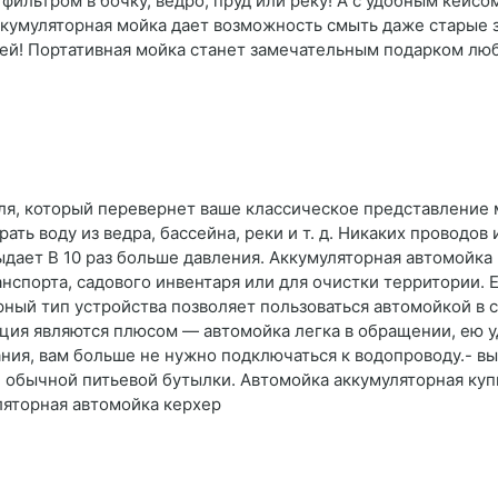
 фильтром в бочку, ведро, пруд или реку! А с удобным кейс
Аккумуляторная мойка дает возможность смыть даже старые з
ей! Портативная мойка станет замечательным подарком люб
ля, который перевернет ваше классическое представление 
ть воду из ведра, бассейна, реки и т. д. Никаких проводов
ыдает В 10 раз больше давления. Аккумуляторная автомойка
нспорта, садового инвентаря или для очистки территории.
ный тип устройства позволяет пользоваться автомойкой в са
кция являются плюсом — автомойка легка в обращении, ею у
ия, вам больше не нужно подключаться к водопроводу.- вы
аже обычной питьевой бутылки. Автомойка аккумуляторная ку
ляторная автомойка керхер