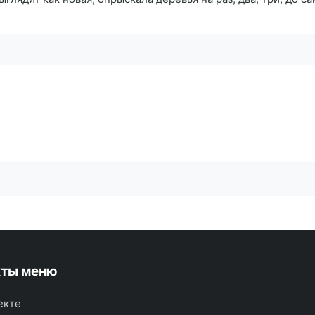
кты меню
екте