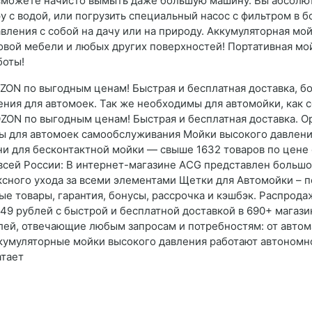
ы сможете начисто вымыть даже большую машину. Вы абсолют
с водой, или погрузить специальный насос с фильтром в боч
вления с собой на дачу или на природу. Аккумуляторная м
адовой мебели и любых других поверхностей! Портативная м
боты!
ZON по выгодным ценам! Быстрая и бесплатная доставка, бо
ния для автомоек. Так же необходимы для автомойки, как 
ZON по выгодным ценам! Быстрая и бесплатная доставка. Ор
ры для автомоек самообслуживания Мойки высокого давлен
и для бесконтактной мойки — свыше 1632 товаров по цене 
 всей России: В интернет-магазине AСG представлен больш
сного ухода за всеми элементами Щетки для Автомойки – п
ые товары, гарантия, бонусы, рассрочка и кэшбэк. Распрод
49 рублей с быстрой и бесплатной доставкой в 690+ магази
лей, отвечающие любым запросам и потребностям: от автом
 Аккумуляторные мойки высокого давления работают автономн
атает