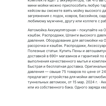
комплекте идет 2 аккумулятора, так что в
мини мойки можно приспособить любую тару 
кейсом вы сможете взять мойку высокого да
загрязнения с лодок, ковров, бассейнов, с
любимому мужчине, другу или коллеге с ра
Автомойка Аккумуляторная – покупайте на O
кэшбэк. Распродажи, Шланги высокого давле
давления. Оборудование для автомойки на O
рассрочка и кэшбэк. Распродажи, Аксессуа
Полезные статьи. Купить Пены и автошампун
доставкой в 690+ магазинов и гарантией по
выполнения качественного мытья и комплек
Быстрая и бесплатная доставка. Оригинальн
давления — свыше 75 товаров по цене от 24
предлагает устройства для мойки автомоби
туннельных автомоек, от 15 мар. 2024 г. ·
или из собственного бака. Одного заряда хв