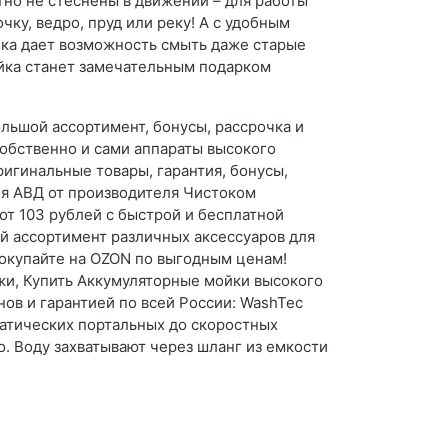
но не стеснены в движении – для работы
ку, ведро, пруд или реку! А с удобным
ойка дает возможность смыть даже старые
ойка станет замечательным подарком
льшой ассортимент, бонусы, рассрочка и
собственно и сами аппараты высокого
игинальные товары, гарантия, бонусы,
ия АВД от производителя Чистоком
от 103 рублей с быстрой и бесплатной
ой ассортимент различных аксессуаров для
окупайте на OZON по выгодным ценам!
ажи, Купить Аккумуляторные мойки высокого
нов и гарантией по всей России: WashTec
атических портальных до скоростных
о. Воду захватывают через шланг из емкости