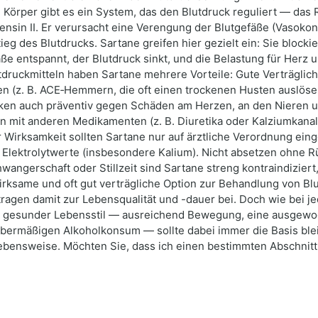
. Im Körper gibt es ein System, das den Blutdruck reguliert — d
tensin II. Er verursacht eine Verengung der Blutgefäße (Vasoko
g des Blutdrucks. Sartane greifen hier gezielt ein: Sie blocki
ße entspannt, der Blutdruck sinkt, und die Belastung für Herz
druckmitteln haben Sartane mehrere Vorteile: Gute Verträglich
 (z. B. ACE‑Hemmern, die oft einen trockenen Husten auslösen
ken auch präventiv gegen Schäden am Herzen, an den Nieren und
on mit anderen Medikamenten (z. B. Diuretika oder Kalziumkana
Wirksamkeit sollten Sartane nur auf ärztliche Verordnung ei
 Elektrolytwerte (insbesondere Kalium). Nicht absetzen ohne 
hwangerschaft oder Stillzeit sind Sartane streng kontraindizier
irksame und oft gut verträgliche Option zur Behandlung von Blu
agen damit zur Lebensqualität und -dauer bei. Doch wie bei je
in gesunder Lebensstil — ausreichend Bewegung, eine ausgewo
 übermäßigen Alkoholkonsum — sollte dabei immer die Basis ble
ebensweise. Möchten Sie, dass ich einen bestimmten Abschnitt 