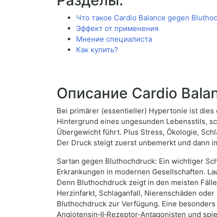
Разделы:
Что такое Cardio Balance gegen Blutho
Эффект от применения
Мнение специалиста
Как купить?
Описание Cardio Bala
Bei primärer (essentieller) Hypertonie ist di
Hintergrund eines ungesunden Lebensstils, s
Übergewicht führt. Plus Stress, Ökologie, Schla
Der Druck steigt zuerst unbemerkt und dann 
Sartan gegen Bluthochdruck: Ein wichtiger Sch
Erkrankungen in modernen Gesellschaften. Lau
Denn Bluthochdruck zeigt in den meisten Fälle
Herzinfarkt, Schlaganfall, Nierenschäden ode
Bluthochdruck zur Verfügung. Eine besonders 
Angiotensin‑II‑Rezeptor‑Antagonisten und spie