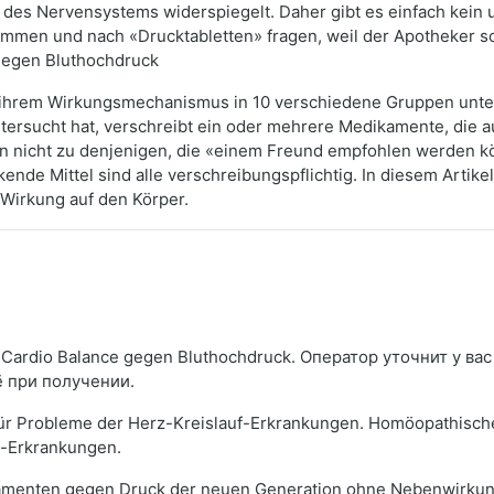
des Nervensystems widerspiegelt. Daher gibt es einfach kein
ommen und nach «Drucktabletten» fragen, weil der Apotheker s
gegen Bluthochdruck
ihrem Wirkungsmechanismus in 10 verschiedene Gruppen unter
ntersucht hat, verschreibt ein oder mehrere Medikamente, die 
 nicht zu denjenigen, die «einem Freund empfohlen werden k
de Mittel sind alle verschreibungspflichtig. In diesem Artikel
 Wirkung auf den Körper.
Cardio Balance gegen Bluthochdruck. Оператор уточнит у вас
ё при получении.
 für Probleme der Herz-Kreislauf-Erkrankungen. Homöopathisch
f-Erkrankungen.
amenten gegen Druck der neuen Generation ohne Nebenwirkungen