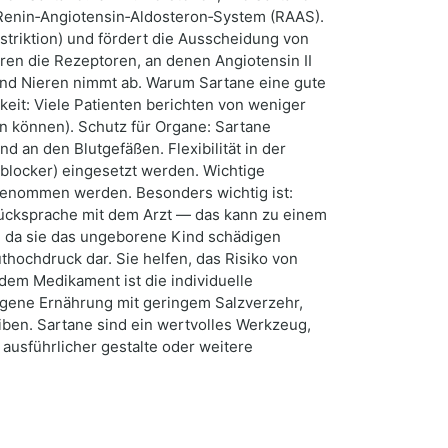
as Renin‑Angiotensin‑Aldosteron‑System (RAAS).
nstriktion) und fördert die Ausscheidung von
eren die Rezeptoren, an denen Angiotensin II
 und Nieren nimmt ab. Warum Sartane eine gute
keit: Viele Patienten berichten von weniger
 können). Schutz für Organe: Sartane
 an den Blutgefäßen. Flexibilität in der
lblocker) eingesetzt werden. Wichtige
ngenommen werden. Besonders wichtig ist:
Rücksprache mit dem Arzt — das kann zu einem
t, da sie das ungeborene Kind schädigen
thochdruck dar. Sie helfen, das Risiko von
dem Medikament ist die individuelle
gene Ernährung mit geringem Salzverzehr,
iben. Sartane sind ein wertvolles Werkzeug,
ausführlicher gestalte oder weitere