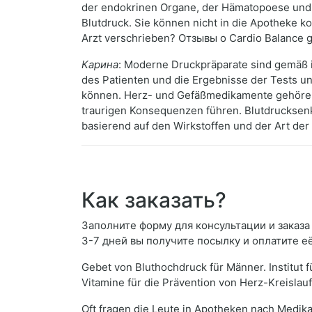
der endokrinen Organe, der Hämatopoese und 
Blutdruck. Sie können nicht in die Apotheke k
Arzt verschrieben? Отзывы о Cardio Balance 
Карина
: Moderne Druckpräparate sind gemäß 
des Patienten und die Ergebnisse der Tests u
können. Herz- und Gefäßmedikamente gehören
traurigen Konsequenzen führen. Blutdrucksenken
basierend auf den Wirkstoffen und der Art der
Как заказать?
Заполните форму для консультации и заказа 
3-7 дней вы получите посылку и оплатите е
Gebet von Bluthochdruck für Männer. Institut
Vitamine für die Prävention von Herz-Kreislau
Oft fragen die Leute in Apotheken nach Medik