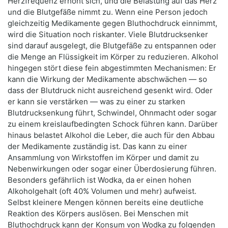
Herzfrequenz erhöht sich, und die Belastung auf das Herz
und die Blutgefäße nimmt zu. Wenn eine Person jedoch
gleichzeitig Medikamente gegen Bluthochdruck einnimmt,
wird die Situation noch riskanter. Viele Blutdrucksenker
sind darauf ausgelegt, die Blutgefäße zu entspannen oder
die Menge an Flüssigkeit im Körper zu reduzieren. Alkohol
hingegen stört diese fein abgestimmten Mechanismen: Er
kann die Wirkung der Medikamente abschwächen — so
dass der Blutdruck nicht ausreichend gesenkt wird. Oder
er kann sie verstärken — was zu einer zu starken
Blutdrucksenkung führt, Schwindel, Ohnmacht oder sogar
zu einem kreislaufbedingten Schock führen kann. Darüber
hinaus belastet Alkohol die Leber, die auch für den Abbau
der Medikamente zuständig ist. Das kann zu einer
Ansammlung von Wirkstoffen im Körper und damit zu
Nebenwirkungen oder sogar einer Überdosierung führen.
Besonders gefährlich ist Wodka, da er einen hohen
Alkoholgehalt (oft 40% Volumen und mehr) aufweist.
Selbst kleinere Mengen können bereits eine deutliche
Reaktion des Körpers auslösen. Bei Menschen mit
Bluthochdruck kann der Konsum von Wodka zu folgenden