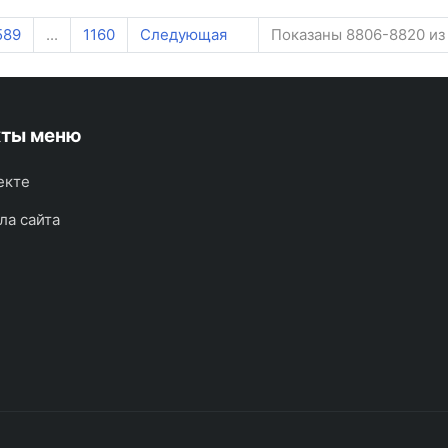
589
...
1160
Следующая
Показаны 8806-8820 из
кты меню
екте
ла сайта