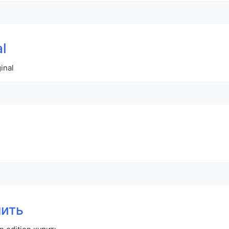
al
inal
пить