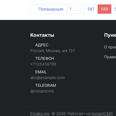
Предыдущая
1
...
587
588
Контакты
Пун
АДРЕС
О про
Россия, Москва, а/я 137
Прави
ТЕЛЕФОН
+7123456789
EMAIL
abc@example.com
TELEGRAM
@instantcms
Polako.me
© 2026
Работает на
InstantCMS