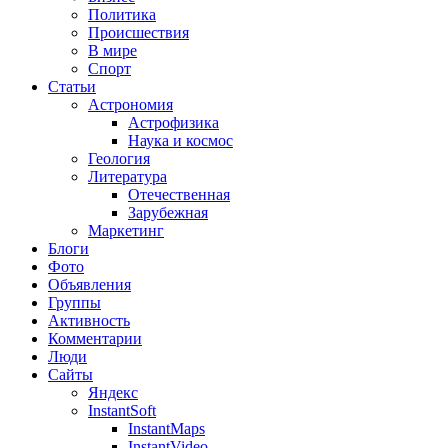
Политика
Происшествия
В мире
Спорт
Статьи
Астрономия
Астрофизика
Наука и космос
Геология
Литература
Отечественная
Зарубежная
Маркетинг
Блоги
Фото
Объявления
Группы
Активность
Комментарии
Люди
Сайты
Яндекс
InstantSoft
InstantMaps
InstantVideo