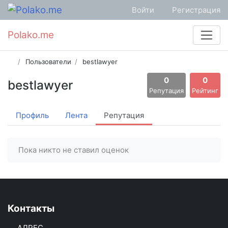
Войти
Регистрация
Polako.me
Пользователи
bestlawyer
0
0
bestlawyer
Репутация
Рейтинг
Профиль
Лента
Репутация
Пока никто не ставил оценок
Контакты
АДРЕС